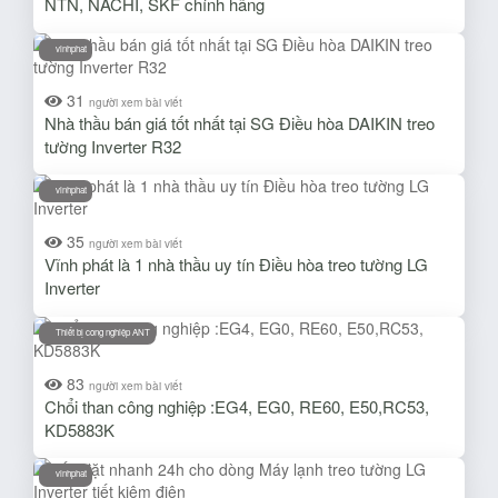
NTN, NACHI, SKF chính hãng
vinhphat
31
người xem bài viết
Nhà thầu bán giá tốt nhất tại SG Điều hòa DAIKIN treo
tường Inverter R32
vinhphat
35
người xem bài viết
Vĩnh phát là 1 nhà thầu uy tín Điều hòa treo tường LG
Inverter
Thiết bị cong nghiệp ANT
83
người xem bài viết
Chổi than công nghiệp :EG4, EG0, RE60, E50,RC53,
KD5883K
vinhphat