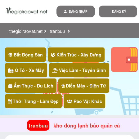
ĐĂNG NHẬP
ĐĂNG KÝ
thegioiraovat.net
tranbuu
kho đông lạnh bảo quản cá
Bất Động Sản
Kiến Trúc - Xây Dựng
Ô Tô - Xe Máy
Việc Làm - Tuyển Sinh
Ẩm Thực - Du Lich
Điển Máy - Điện Tử
Thời Trang - Làm Đẹp
Rao Vặt Khác
tranbuu
kho đông lạnh bảo quản cá