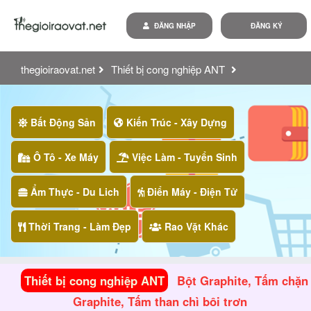
ĐĂNG NHẬP
ĐĂNG KÝ
thegioiraovat.net
Thiết bị cong nghiệp ANT
bột graphite, tấm chặn graphite, tấm than chì bôi trơn
Bất Động Sản
Kiến Trúc - Xây Dựng
Ô Tô - Xe Máy
Việc Làm - Tuyển Sinh
Ẩm Thực - Du Lich
Điển Máy - Điện Tử
Thời Trang - Làm Đẹp
Rao Vặt Khác
Thiết bị cong nghiệp ANT
Bột Graphite, Tấm chặn
Graphite, Tấm than chì bôi trơn