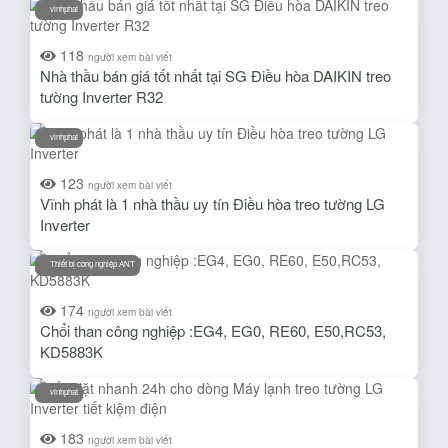
vinhphat
118
người xem bài viết
Nhà thầu bán giá tốt nhất tại SG Điều hòa DAIKIN treo
tường Inverter R32
vinhphat
123
người xem bài viết
Vĩnh phát là 1 nhà thầu uy tín Điều hòa treo tường LG
Inverter
Thiết bị cong nghiệp ANT
174
người xem bài viết
Chổi than công nghiệp :EG4, EG0, RE60, E50,RC53,
KD5883K
vinhphat
183
người xem bài viết