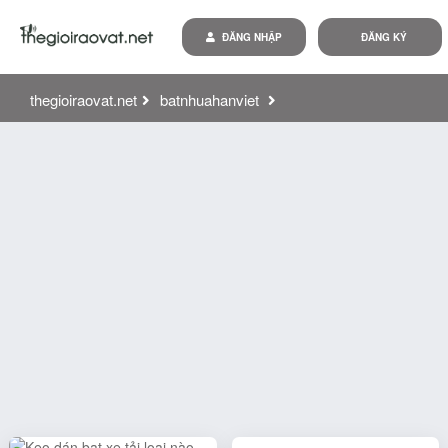
ĐĂNG NHẬP
ĐĂNG KÝ
thegioiraovat.net
batnhuahanviet