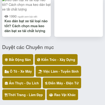
1990
người xem bài viết
Keo dán bạt xe tải loại nào
tốt? Cách chọn mua keo
dán bạt xe tải chất lượng
Duyệt các Chuyên mục
Bất Động Sản
Kiến Trúc - Xây Dựng
Ô Tô - Xe Máy
Việc Làm - Tuyển Sinh
Ẩm Thực - Du Lich
Điển Máy - Điện Tử
Thời Trang - Làm Đẹp
Rao Vặt Khác