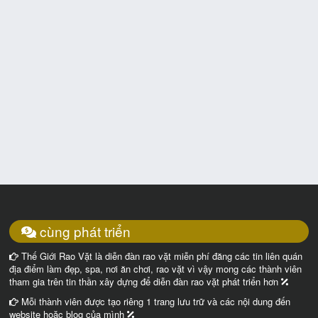
cùng phát triển
Thế Giới Rao Vặt là diễn đàn rao vặt miễn phí đăng các tin liên quán
địa điểm làm đẹp, spa, nơi ăn chơi, rao vặt vì vậy mong các thành viên
tham gia trên tin thần xây dựng để diễn đàn rao vặt phát triển hơn
Mỗi thành viên được tạo riêng 1 trang lưu trữ và các nội dung đến
website hoặc blog của mình