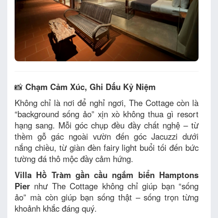
📸
Chạm Cảm Xúc, Ghi Dấu Kỷ Niệm
Không chỉ là nơi để nghỉ ngơi, The Cottage còn là
“background sống ảo” xịn xò không thua gì resort
hạng sang. Mỗi góc chụp đều đầy chất nghệ – từ
thềm gỗ gác ngoài vườn đến góc Jacuzzi dưới
nắng chiều, từ giàn đèn fairy light buổi tối đến bức
tường đá thô mộc đầy cảm hứng.
Villa Hồ Tràm gần cầu ngắm biển Hamptons
Pier
như The Cottage không chỉ giúp bạn “sống
ảo” mà còn giúp bạn sống thật – sống trọn từng
khoảnh khắc đáng quý.