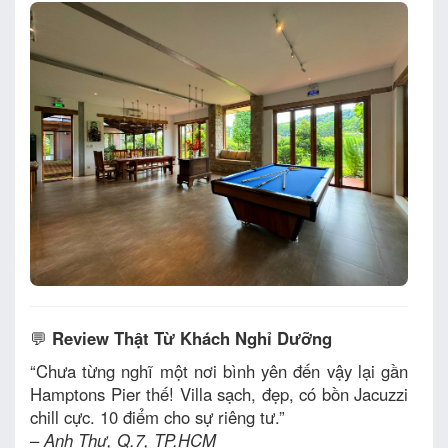
💬
Review Thật Từ Khách Nghỉ Dưỡng
“Chưa từng nghĩ một nơi bình yên đến vậy lại gần
Hamptons Pier thế! Villa sạch, đẹp, có bồn Jacuzzi
chill cực. 10 điểm cho sự riêng tư.”
–
Anh Thư, Q.7, TP.HCM