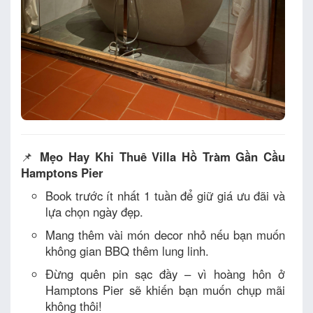
📌
Mẹo Hay Khi Thuê Villa Hồ Tràm Gần Cầu
Hamptons Pier
Book trước ít nhất 1 tuần để giữ giá ưu đãi và
lựa chọn ngày đẹp.
Mang thêm vài món decor nhỏ nếu bạn muốn
không gian BBQ thêm lung linh.
Đừng quên pin sạc đầy – vì hoàng hôn ở
Hamptons Pier sẽ khiến bạn muốn chụp mãi
không thôi!