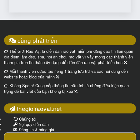
cùng phát triển
Thế Giới Rao Vặt là diễn đàn rao vặt miễn phí đăng các tin liên quán
địa điểm làm đẹp, spa, nơi ăn chơi, rao vặt vì vậy mong các thành viên
tham gia trên tin thần xây dựng để diễn đàn rao vặt phát triển hơn
Mỗi thành viên được tạo riêng 1 trang lưu trữ và các nội dung đến
website hoặc blog của mình
Không Spam! Cung cấp thông tin hữu ích là những điều kiện quan
trọng để bài viết của bạn không bị xóa
thegioiraovat.net
Chúng tôi
Nội quy diễn đàn
Đăng tin & bảng giá