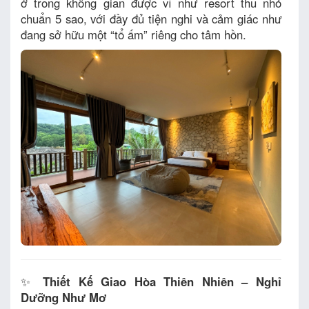
ở trong không gian được ví như resort thu nhỏ
chuẩn 5 sao, với đầy đủ tiện nghi và cảm giác như
đang sở hữu một “tổ ấm” riêng cho tâm hồn.
✨
Thiết Kế Giao Hòa Thiên Nhiên – Nghỉ
Dưỡng Như Mơ