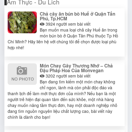
Ẩm Thực - Du Lich
Chả cây ăn bún bò Huế ở Quận Tấn
Phú, Tp.HCM
3924
người xem bài viết
Bạn muốn mua loại chả cây Huế ăn trong
món bún bò ở Quận Tân Phú thuộc Tp Hồ
Chí Minh? Hãy liên hệ với chúng tôi để chọn được loại phù
hợp nhé!
Món Chay Gây Thương Nhớ – Chả
Đậu Pháp Hoa Của Monvegan
3202
người xem bài viết
Bạn đang tìm kiếm một món chay không
chỉ ngon, lành mà còn phải độc đáo và
thanh lịch để làm mới thực đơn của mình? Nếu bạn là một
người trẻ hiện đại quan tâm đến sức khỏe, một nhà hàng
chay muốn nâng tầm thực đơn, hay một doanh nghiệp nhỏ
đang tìm nguồn nguyên liệu chất lượng cao, bài viết này
chính là dành cho bạn!