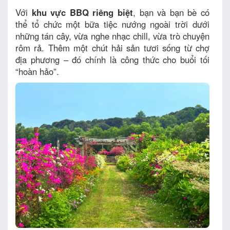
Với
khu vực BBQ riêng biệt
, bạn và bạn bè có
thể tổ chức một bữa tiệc nướng ngoài trời dưới
những tán cây, vừa nghe nhạc chill, vừa trò chuyện
rôm rả. Thêm một chút hải sản tươi sống từ chợ
địa phương – đó chính là công thức cho buổi tối
“hoàn hảo”.