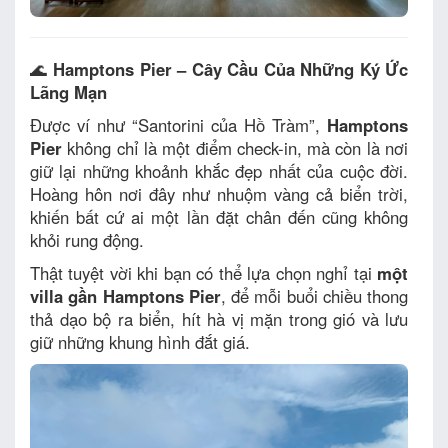
🌊
Hamptons Pier – Cây Cầu Của Những Ký Ức
Lãng Mạn
Được ví như “Santorini của Hồ Tràm”,
Hamptons
Pier
không chỉ là một điểm check-in, mà còn là nơi
giữ lại những khoảnh khắc đẹp nhất của cuộc đời.
Hoàng hôn nơi đây như nhuộm vàng cả biển trời,
khiến bất cứ ai một lần đặt chân đến cũng không
khỏi rung động.
Thật tuyệt vời khi bạn có thể lựa chọn nghỉ tại
một
villa gần Hamptons Pier
, để mỗi buổi chiều thong
thả dạo bộ ra biển, hít hà vị mặn trong gió và lưu
giữ những khung hình đắt giá.