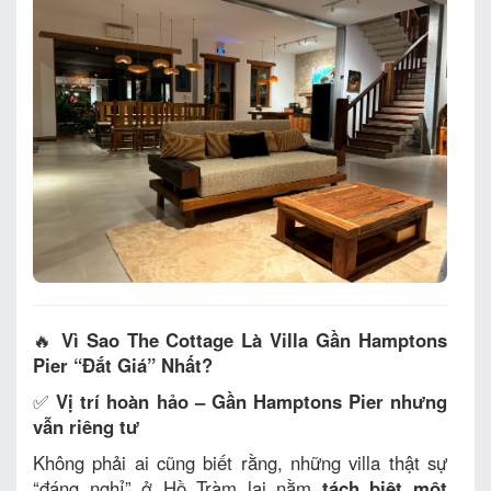
🔥
Vì Sao The Cottage Là Villa Gần Hamptons
Pier “Đắt Giá” Nhất?
✅
Vị trí hoàn hảo – Gần Hamptons Pier nhưng
vẫn riêng tư
Không phải ai cũng biết rằng, những villa thật sự
“đáng nghỉ” ở Hồ Tràm lại nằm
tách biệt một