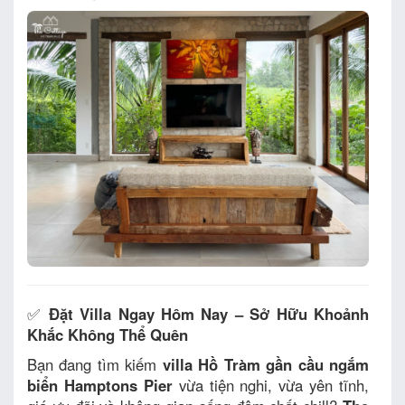
✅
Đặt Villa Ngay Hôm Nay – Sở Hữu Khoảnh
Khắc Không Thể Quên
Bạn đang tìm kiếm
villa Hồ Tràm gần cầu ngắm
biển Hamptons Pier
vừa tiện nghi, vừa yên tĩnh,