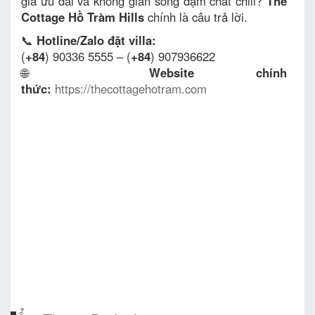
giá ưu đãi và không gian sống đậm chất chill?
The
Cottage Hồ Tràm Hills
chính là câu trả lời.
📞
Hotline/Zalo đặt villa:
(
+84
) 90336 5555 – (
+84
) 907936622
🌐
Website chính
thức:
https://thecottagehotram.com